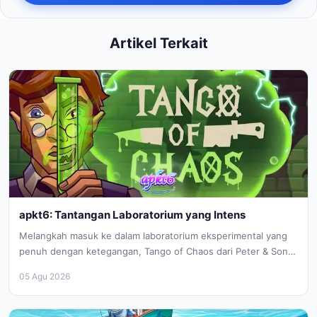
Artikel Terkait
apkt6: Tantangan Laboratorium yang Intens
Melangkah masuk ke dalam laboratorium eksperimental yang
penuh dengan ketegangan, Tango of Chaos dari Peter & Sons
menawarkan pengalaman bermain...
05 Agu 2026