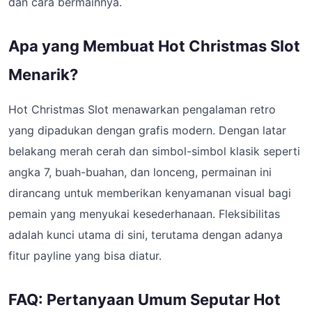
dan cara bermainnya.
Apa yang Membuat Hot Christmas Slot
Menarik?
Hot Christmas Slot menawarkan pengalaman retro
yang dipadukan dengan grafis modern. Dengan latar
belakang merah cerah dan simbol-simbol klasik seperti
angka 7, buah-buahan, dan lonceng, permainan ini
dirancang untuk memberikan kenyamanan visual bagi
pemain yang menyukai kesederhanaan. Fleksibilitas
adalah kunci utama di sini, terutama dengan adanya
fitur payline yang bisa diatur.
FAQ: Pertanyaan Umum Seputar Hot