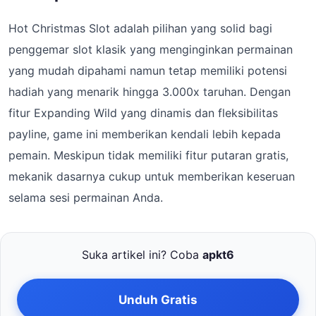
Hot Christmas Slot adalah pilihan yang solid bagi
penggemar slot klasik yang menginginkan permainan
yang mudah dipahami namun tetap memiliki potensi
hadiah yang menarik hingga 3.000x taruhan. Dengan
fitur Expanding Wild yang dinamis dan fleksibilitas
payline, game ini memberikan kendali lebih kepada
pemain. Meskipun tidak memiliki fitur putaran gratis,
mekanik dasarnya cukup untuk memberikan keseruan
selama sesi permainan Anda.
Suka artikel ini? Coba
apkt6
Unduh Gratis