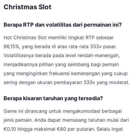
Christmas Slot
Berapa RTP dan volatilitas dari permainan ini?
Hot Christmas Slot memiliki tingkat RTP sebesar
96,15%, yang berada di atas rata-rata 333v pasar.
Volatilitasnya berada pada level rendah-menengah,
menjadikannya pilihan yang seimbang bagi pemain
yang menginginkan frekuensi kemenangan yang cukup
sering dengan ukuran pembayaran 333v yang moderat.
Berapa kisaran taruhan yang tersedia?
Game ini dirancang untuk mengakomodasi berbagai
jenis pemain. Anda dapat memasang taruhan mulai dari
€0,10 hingga maksimal €60 per putaran. Selalu ingat